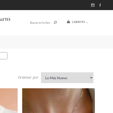
ALETES
CARRITO
(0)
$U 0
Ordenar por