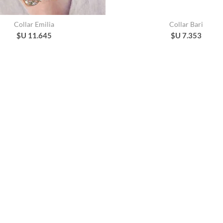
Collar Emilia
Collar Bari
$U 11.645
$U 7.353
Conjunto Lumière
Collar Muna
$U 16.533
$U 2.593