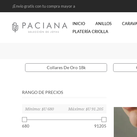
¡Envío gratis con tu compra mayor a
$2500!
INICIO
ANILLOS
CARAV
PLATERÍA CRIOLLA
Collares De Oro 18k
2 items
RANGO DE PRECIOS
Mínimo:
$U 680
Máximo:
$U 91.205
680
91205