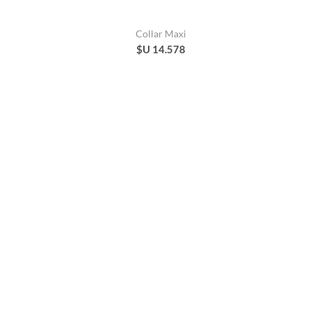
Collar Maxi
$U 14.578
Collar Serena
$U 2.593