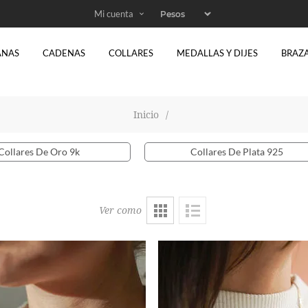
Mi cuenta
ANAS
CADENAS
COLLARES
MEDALLAS Y DIJES
BRAZ
Inicio
/
Collares De Oro 9k
Collares De Plata 925
5 items
32 items
Ver como