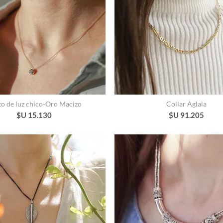
o de luz chico-Oro Macizo
Collar Aglaia
$U 15.130
$U 91.205