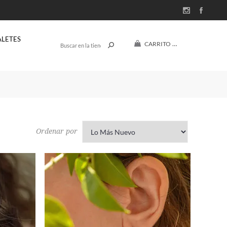
ALETES
CARRITO
(0)
$U 0
Ordenar por