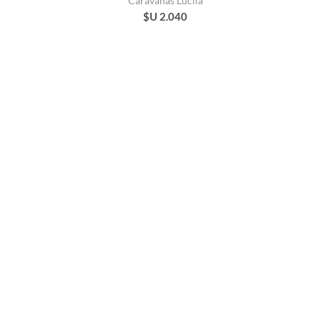
Caravanas Lucila
$U 2.040
Caravanas Vayu
$U 2.720