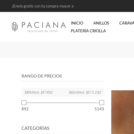
¡Envío gratis con tu compra mayor a
$2500!
INICIO
ANILLOS
CARAV
PLATERÍA CRIOLLA
RANGO DE PRECIOS
Mínimo:
$U 892
Máximo:
$U 5.143
892
5143
CATEGORÍAS