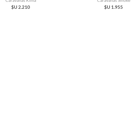
Caravanas Kima
Caravanas Smoke
$U 2.210
$U 1.955
Caravanas Cata
Aros Sora
$U 3.655
$U 2.083