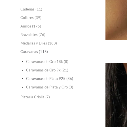
Cadenas (11)
Collares (39)
Anillos (175)
Brazaletes (76)
Medallas y Dijes (183)
Caravanas (115)
Caravanas de Oro 18k (8)
Caravanas de Oro 9k (21)
Caravanas de Plata 925 (86)
Caravanas de Plata y Oro (0)
Platería Criolla (7)