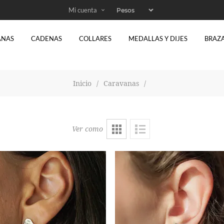
Mi cuenta
ANAS
CADENAS
COLLARES
MEDALLAS Y DIJES
BRAZ
Inicio
/
Caravanas
/
Ver como