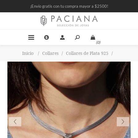
¡Envío gratis con tu compra mayor a $2500!
(0)
Inicio
/
Collares
/
Collares de Plata 925
/