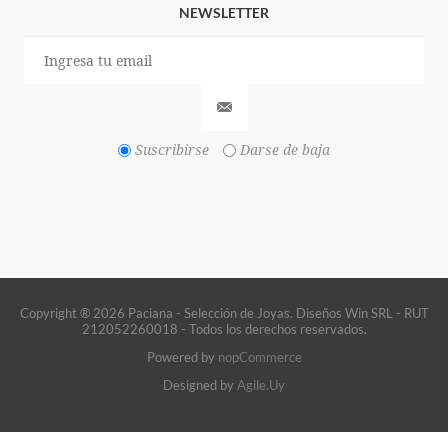
NEWSLETTER
Suscribirse
Darse de baja
Copyright ® 2026 Paciana - Selección de Joyas. Diseños Win SRL - RUT
212052260018 - Todos los derechos reservados.
Powered by
nopCommerce
Designed by
Agile.Uy