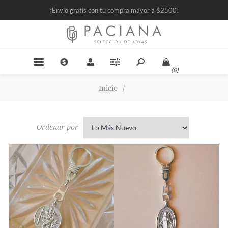
¡Envío gratis con tu compra mayor a $2500!
(0)
Inicio
/
Ordenar por