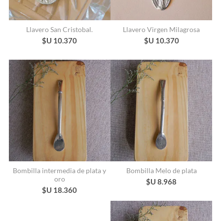
Llavero San Cristobal.
Llavero Virgen Milagrosa
$U 10.370
$U 10.370
Bombilla intermedia de plata y
Bombilla Melo de plata
oro
$U 8.968
$U 18.360