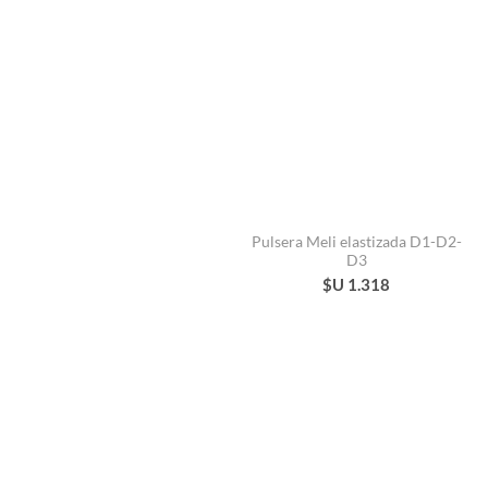
Pulsera Meli elastizada D1-D2-
D3
$U 1.318