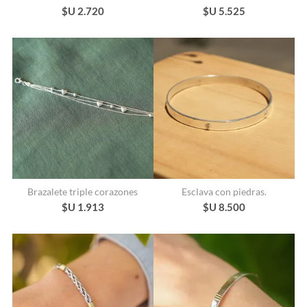
$U 2.720
$U 5.525
Brazalete triple corazones
Esclava con piedras.
$U 1.913
$U 8.500