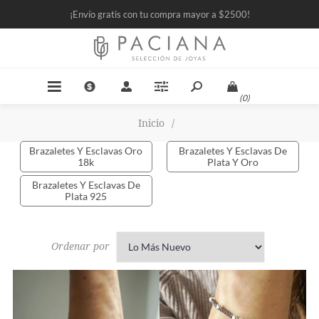
¡Envío gratis con tu compra mayor a $2500!
(0)
Inicio
/
Brazaletes Y Esclavas Oro
Brazaletes Y Esclavas De
18k
Plata Y Oro
Brazaletes Y Esclavas De
1 items
8 items
Plata 925
67 items
Ordenar por