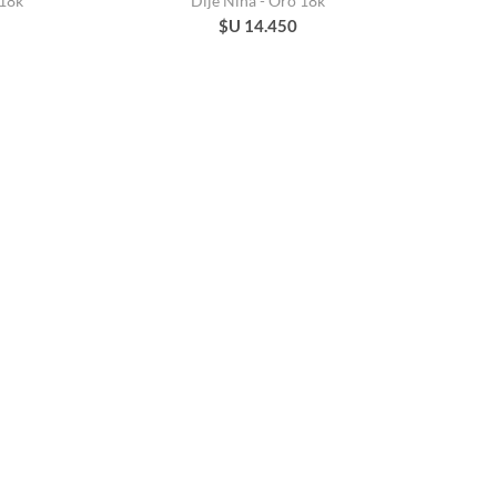
 18k
Dije Nina - Oro 18k
$U 14.450
iña
Medalla Oro 18k Ángel
$U 19.040