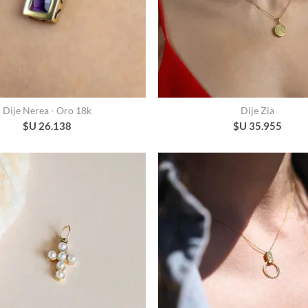
Dije Nerea - Oro 18k
Dije Zia
$U 26.138
$U 35.955