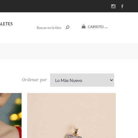
ALETES
CARRITO
(0)
$U 0
Ordenar por