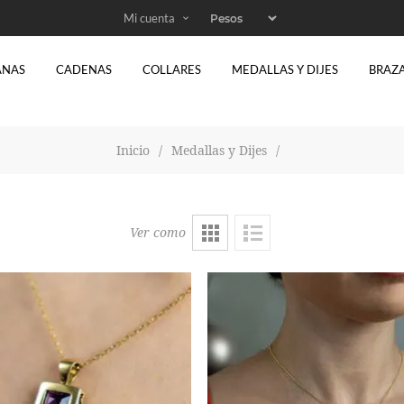
Mi cuenta
ANAS
CADENAS
COLLARES
MEDALLAS Y DIJES
BRAZ
Inicio
/
Medallas y Dijes
/
Ver como