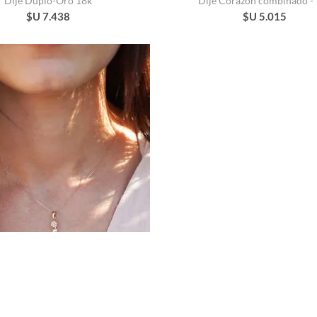
Dije Duplo-Oro 18k
Dije Corazón combinado -
$U 7.438
$U 5.015
Colgante Agó-Oro 18 k
Medalla Oro 18K Virgen N
$U 9.265
$U 13.345