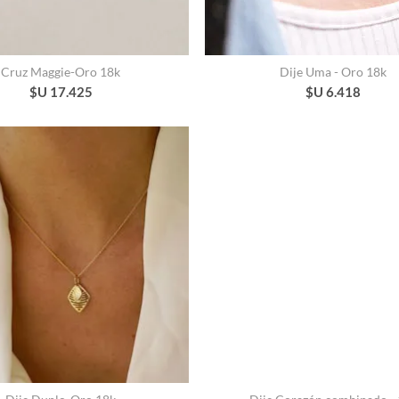
Cruz Maggie-Oro 18k
Dije Uma - Oro 18k
$U 17.425
$U 6.418