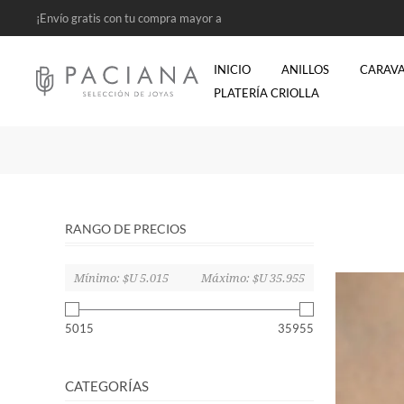
¡Envío gratis con tu compra mayor a
$2500!
INICIO
ANILLOS
CARAV
PLATERÍA CRIOLLA
RANGO DE PRECIOS
Mínimo:
$U 5.015
Máximo:
$U 35.955
5015
35955
CATEGORÍAS