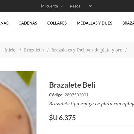
Mi cuenta
ANAS
CADENAS
COLLARES
MEDALLAS Y DIJES
BRAZ
Inicio
/
Brazaletes
/
Brazaletes y Esclavas de plata y oro
/
Brazalete Beli
Código:
2807502001
Brazalete tipo espiga en plata con apliq
$U 6.375