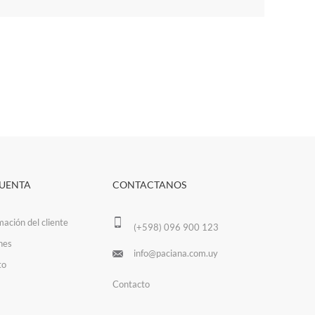
CUENTA
CONTACTANOS
mación del cliente
(+598) 096 900 123
nes
info@paciana.com.uy
to
Contacto