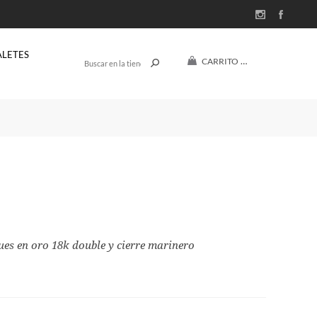
ALETES
CARRITO
(0)
$U 0
ues en oro 18k double y cierre marinero