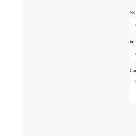
No
Ema
Con