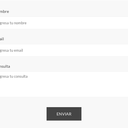
mbre
il
sulta