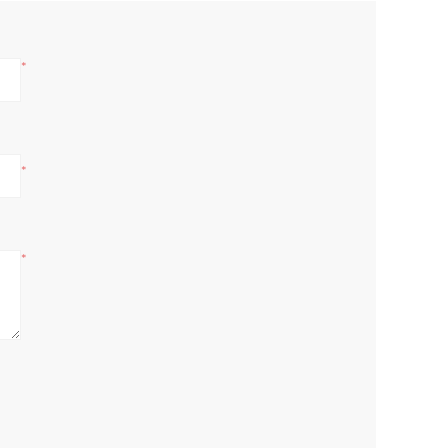
*
*
*