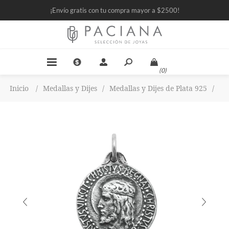
¡Envío gratis con tu compra mayor a $2500!
(0)
Inicio
/
Medallas y Dijes
/
Medallas y Dijes de Plata 925
/