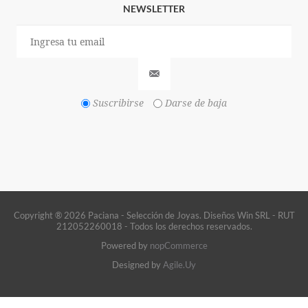
NEWSLETTER
Suscribirse
Darse de baja
Copyright ® 2026 Paciana - Selección de Joyas. Diseños Win SRL - RUT
212052260018 - Todos los derechos reservados.
Powered by
nopCommerce
Designed by
Agile.Uy