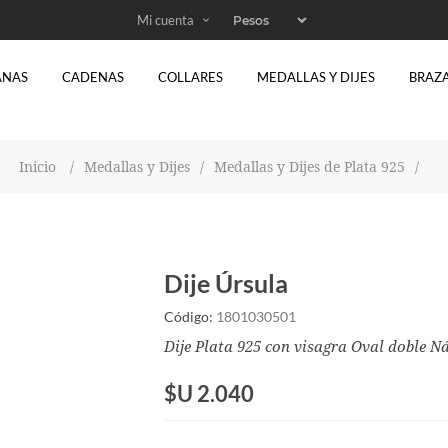
Mi cuenta
ANAS
CADENAS
COLLARES
MEDALLAS Y DIJES
BRAZ
Inicio
/
Medallas y Dijes
/
Medallas y Dijes de Plata 925
/
Dije Úrsula
Código:
1801030501
Dije Plata 925 con visagra Oval doble 
$U 2.040