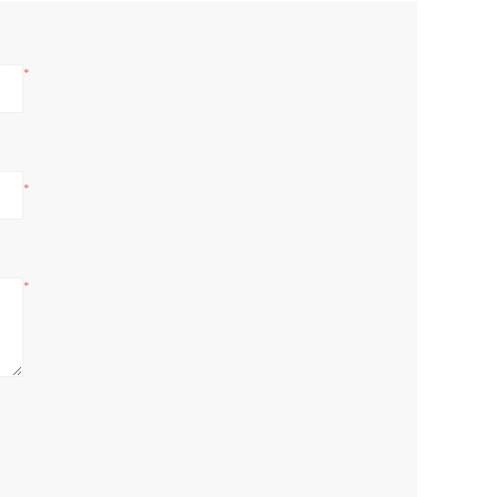
*
*
*