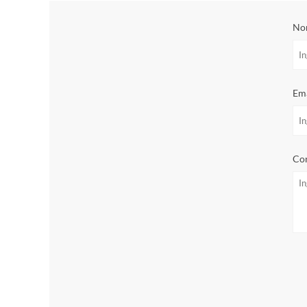
No
Ema
Con