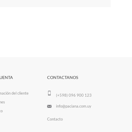
CUENTA
CONTACTANOS
mación del cliente
(+598) 096 900 123
nes
info@paciana.com.uy
to
Contacto