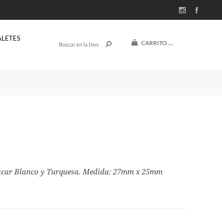
ALETES
CARRITO
(0)
$U 0
Nácar Blanco y Turquesa. Medida: 27mm x 25mm