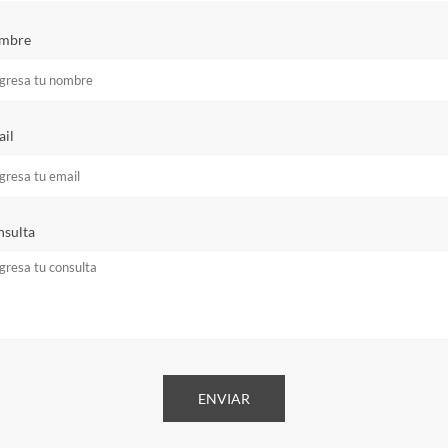
mbre
il
sulta