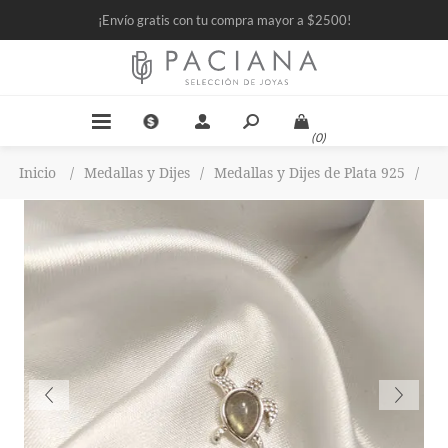
¡Envío gratis con tu compra mayor a $2500!
(0)
Inicio
/
Medallas y Dijes
/
Medallas y Dijes de Plata 925
/