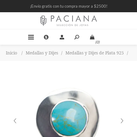
¡Envío gratis con tu compra mayor a $2500!
(0)
Inicio
/
Medallas y Dijes
/
Medallas y Dijes de Plata 925
/