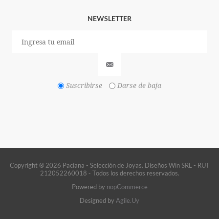
NEWSLETTER
Suscribirse
Darse de baja
Copyright ® 2026 Paciana - Selección de Joyas. Diseños Win SRL - RUT
212052260018 - Todos los derechos reservados.
Powered by
nopCommerce
Designed by
Agile.Uy