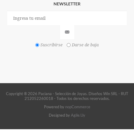
NEWSLETTER
Suscribirse
Darse de baja
Copyright ® 2026 Paciana - Selección de Joyas. Diseños Win SRL - RUT
212052260018 - Todos los derechos reservados.
Powered by
nopCommerce
Designed by
Agile.Uy