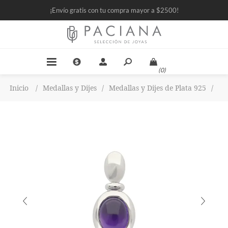
¡Envío gratis con tu compra mayor a $2500!
(0)
Inicio
/
Medallas y Dijes
/
Medallas y Dijes de Plata 925
/