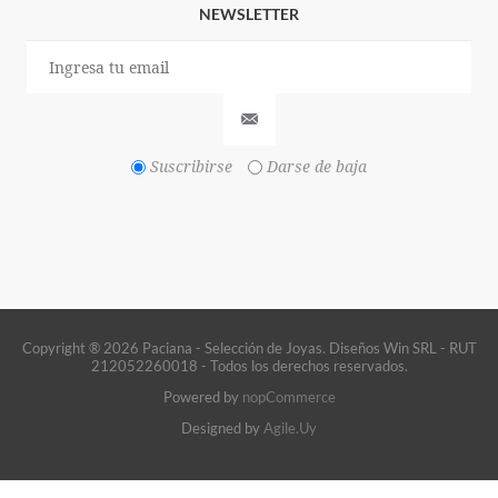
NEWSLETTER
Suscribirse
Darse de baja
Copyright ® 2026 Paciana - Selección de Joyas. Diseños Win SRL - RUT
212052260018 - Todos los derechos reservados.
Powered by
nopCommerce
Designed by
Agile.Uy