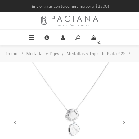
¡Envío gratis con tu compra mayor a $2500!
(0)
Inicio
/
Medallas y Dijes
/
Medallas y Dijes de Plata 925
/