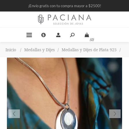
¡Envío gratis con tu compra mayor a $2500!
(0)
Inicio
/
Medallas y Dijes
/
Medallas y Dijes de Plata 925
/