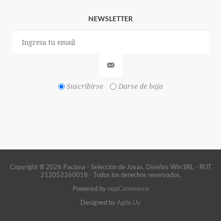
NEWSLETTER
Suscribirse
Darse de baja
Copyright ® 2026 Paciana - Selección de Joyas. Diseños Win SRL - RUT
212052260018 - Todos los derechos reservados.
Powered by
nopCommerce
Designed by
Agile.Uy