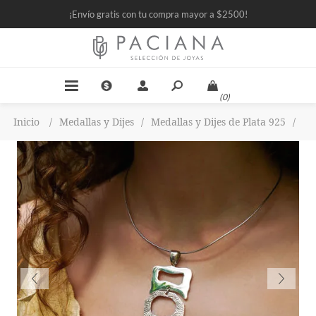
¡Envío gratis con tu compra mayor a $2500!
(0)
Inicio
/
Medallas y Dijes
/
Medallas y Dijes de Plata 925
/