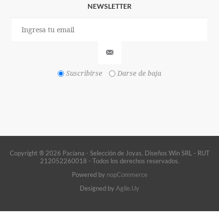
NEWSLETTER
Suscribirse
Darse de baja
Copyright ® 2026 Paciana - Selección de Joyas. Diseños Win SRL - RUT
212052260018 - Todos los derechos reservados.
Powered by
nopCommerce
Designed by
Agile.Uy