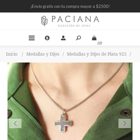
¡Envío gratis con tu compra mayor a $2500!
(0)
Inicio
/
Medallas y Dijes
/
Medallas y Dijes de Plata 925
/