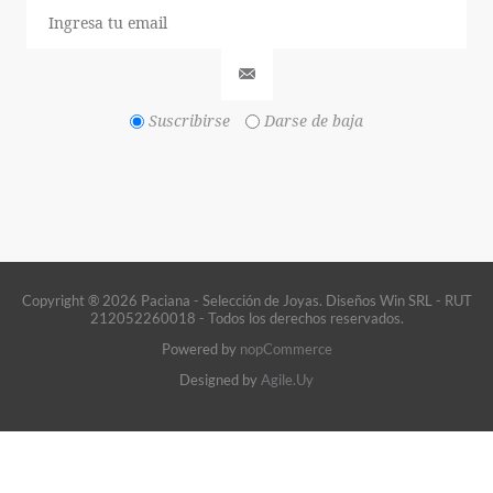
Suscribirse
Darse de baja
Copyright ® 2026 Paciana - Selección de Joyas. Diseños Win SRL - RUT
212052260018 - Todos los derechos reservados.
Powered by
nopCommerce
Designed by
Agile.Uy