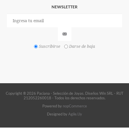
NEWSLETTER
Suscribirse
Darse de baja
Copyright ® 2026 Paciana - Selección de Joyas. Diseños Win SRL - RUT
212052260018 - Todos los derechos reservados.
Powered by
nopCommerce
Designed by
Agile.Uy