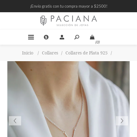
¡Envío gratis con tu compra mayor a $2500!
(0)
Inicio
/
Collares
/
Collares de Plata 925
/