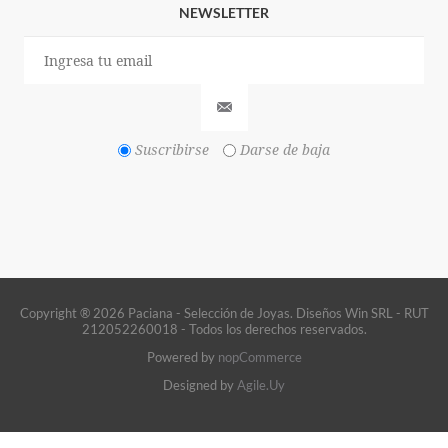
NEWSLETTER
Suscribirse
Darse de baja
Copyright ® 2026 Paciana - Selección de Joyas. Diseños Win SRL - RUT
212052260018 - Todos los derechos reservados.
Powered by
nopCommerce
Designed by
Agile.Uy