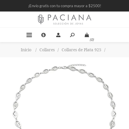
¡Envío gratis con tu compra mayor a $2500!
(0)
Inicio
/
Collares
/
Collares de Plata 925
/