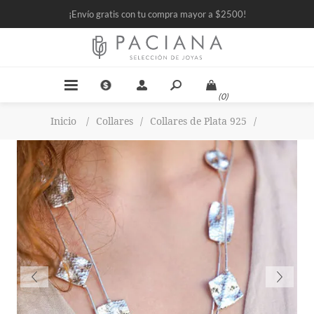
¡Envío gratis con tu compra mayor a $2500!
(0)
Inicio
/
Collares
/
Collares de Plata 925
/