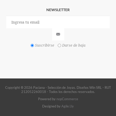
NEWSLETTER
Suscribirse
Darse de baja
Copyright ® 2026 Paciana - Selección de Joyas. Diseños Win SRL - RUT
212052260018 - Todos los derechos reservados.
Powered by
nopCommerce
Designed by
Agile.Uy