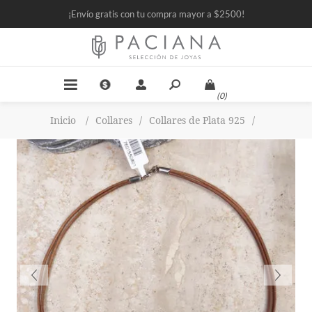
¡Envío gratis con tu compra mayor a $2500!
(0)
Inicio
/
Collares
/
Collares de Plata 925
/