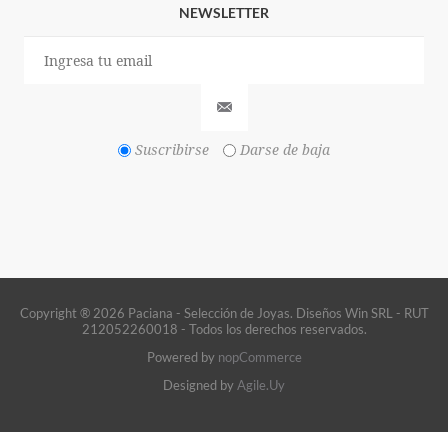
NEWSLETTER
Suscribirse
Darse de baja
Copyright ® 2026 Paciana - Selección de Joyas. Diseños Win SRL - RUT
212052260018 - Todos los derechos reservados.
Powered by
nopCommerce
Designed by
Agile.Uy