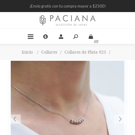
¡Envío gratis con tu compra mayor a $2500!
(0)
Inicio
/
Collares
/
Collares de Plata 925
/