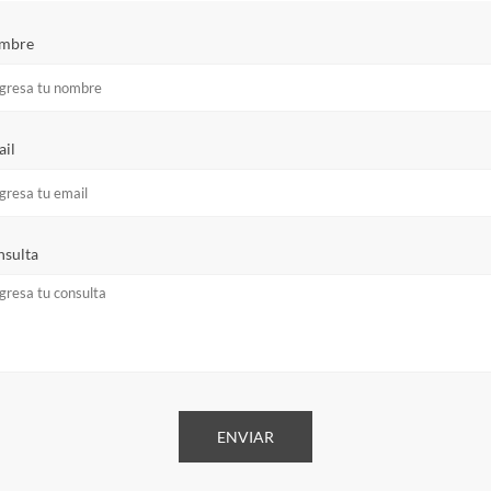
mbre
il
sulta