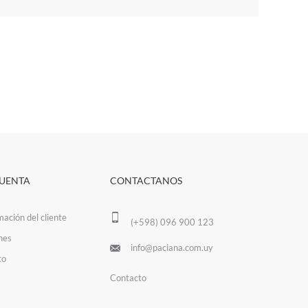
CUENTA
CONTACTANOS
mación del cliente
(+598) 096 900 123
nes
info@paciana.com.uy
to
Contacto