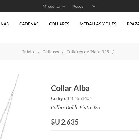
Mi cuenta
ANAS
CADENAS
COLLARES
MEDALLAS Y DIJES
BRAZ
Inicio
/
Collares
/
Collares de Plata 925
/
Collar Alba
Código:
1101551401
Collar Doble Plata 925
$U 2.635