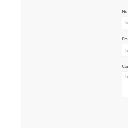
No
Ema
Con