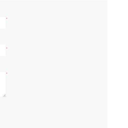
*
*
*