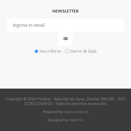
NEWSLETTER
Suscribirse
Darse de baja
Copyright ® 2026 Paciana - Selección de Joyas. Diseños Win SRL - RUT
212052260018 - Todos los derechos reservados.
Powered by
nopCommerce
Designed by
Agile.Uy