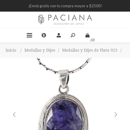
¡Envío gratis con tu compra mayor a $2500!
(0)
Inicio
/
Medallas y Dijes
/
Medallas y Dijes de Plata 925
/