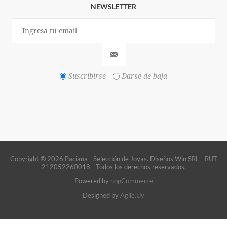
NEWSLETTER
Suscribirse
Darse de baja
Copyright ® 2026 Paciana - Selección de Joyas. Diseños Win SRL - RUT
212052260018 - Todos los derechos reservados.
Powered by
nopCommerce
Designed by
Agile.Uy