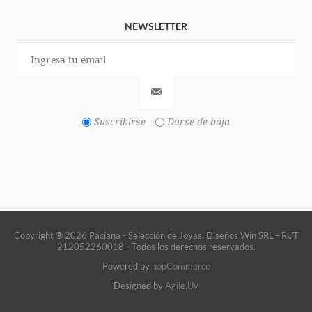
NEWSLETTER
Suscribirse
Darse de baja
Copyright ® 2026 Paciana - Selección de Joyas. Diseños Win SRL - RUT
212052260018 - Todos los derechos reservados.
Powered by
nopCommerce
Designed by
Agile.Uy