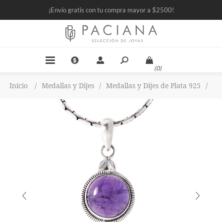
¡Envío gratis con tu compra mayor a $2500!
(0)
Inicio
/
Medallas y Dijes
/
Medallas y Dijes de Plata 925
/