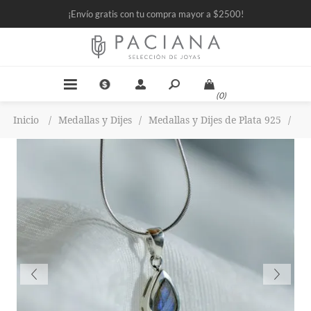
¡Envío gratis con tu compra mayor a $2500!
(0)
Inicio
/
Medallas y Dijes
/
Medallas y Dijes de Plata 925
/