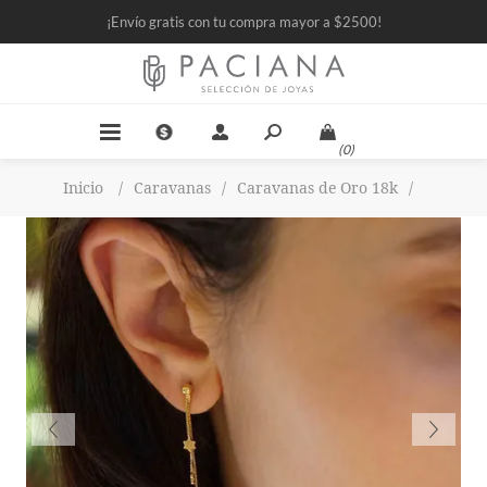
¡Envío gratis con tu compra mayor a $2500!
(0)
Inicio
/
Caravanas
/
Caravanas de Oro 18k
/