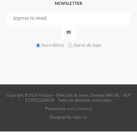
NEWSLETTER
Suscribirse
Darse de baja
Copyright ® 2026 Paciana - Selección de Joyas. Diseños Win SRL - RUT
212052260018 - Todos los derechos reservados.
Powered by
nopCommerce
Designed by
Agile.Uy