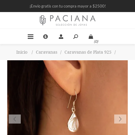
¡Envío gratis con tu compra mayor a $2500!
(0)
Inicio
/
Caravanas
/
Caravanas de Plata 925
/