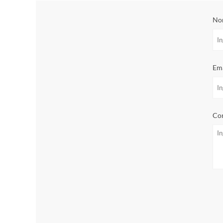
No
Ema
Con