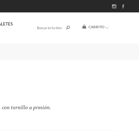
ALETES
CARRITO
(0)
$U 0
con tornillo a presión.