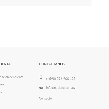
CUENTA
CONTACTANOS
mación del cliente
(+598) 096 900 123
nes
info@paciana.com.uy
to
Contacto