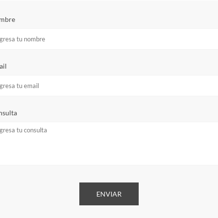
mbre
il
sulta