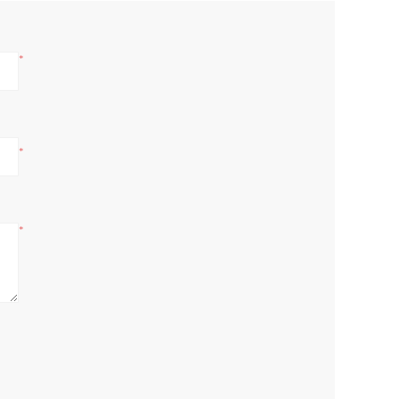
*
*
*