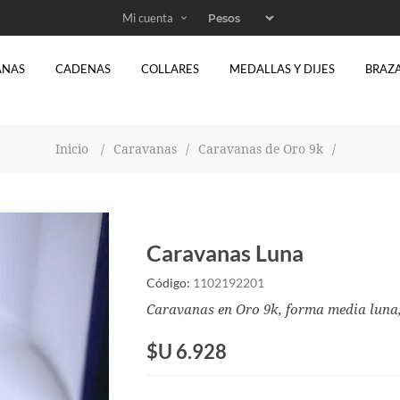
Mi cuenta
ANAS
CADENAS
COLLARES
MEDALLAS Y DIJES
BRAZ
Inicio
/
Caravanas
/
Caravanas de Oro 9k
/
Caravanas Luna
Código:
1102192201
Caravanas en Oro 9k, forma media luna, 
$U 6.928