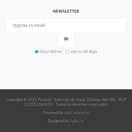
NEWSLETTER
Suscribirse
Darse de baja
Copyright ® 2026 Paciana - Selección de Joyas. Diseños Win SRL - RUT
212052260018 - Todos los derechos reservados.
Powered by
nopCommerce
Designed by
Agile.Uy