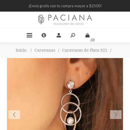
¡Envío gratis con tu compra mayor a $2500!
(0)
Inicio
/
Caravanas
/
Caravanas de Plata 925
/