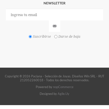
NEWSLETTER
Suscribirse
Darse de baja
Copyright ® 2026 Paciana - Selección de Joyas. Diseños Win SRL - RUT
212052260018 - Todos los derechos reservados.
Powered by
nopCommerce
Designed by
Agile.Uy