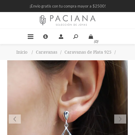
¡Envío gratis con tu compra mayor a $2500!
(0)
Inicio
/
Caravanas
/
Caravanas de Plata 925
/