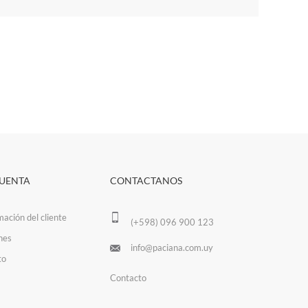
CUENTA
CONTACTANOS
mación del cliente
(+598) 096 900 123
nes
info@paciana.com.uy
to
Contacto