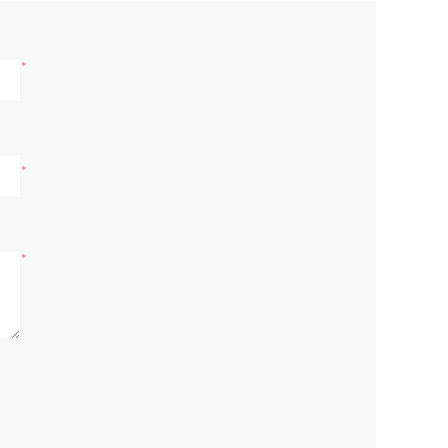
*
*
*