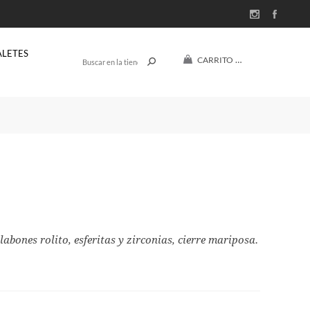
ALETES
CARRITO
(0)
$U 0
abones rolito, esferitas y zirconias, cierre mariposa.