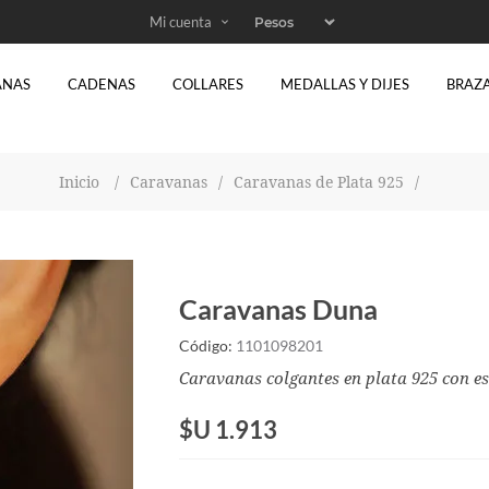
Mi cuenta
ANAS
CADENAS
COLLARES
MEDALLAS Y DIJES
BRAZ
Inicio
/
Caravanas
/
Caravanas de Plata 925
/
Caravanas Duna
Código:
1101098201
Caravanas colgantes en plata 925 con esl
$U 1.913