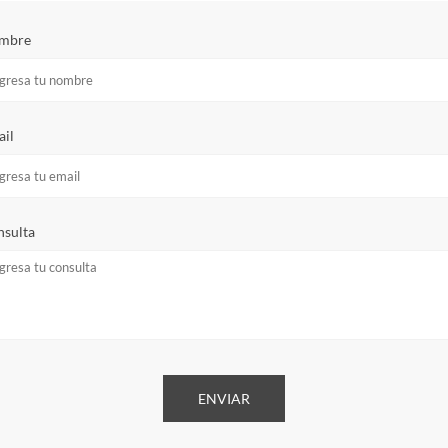
mbre
il
sulta