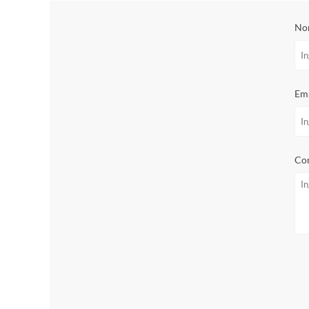
No
Ema
Con