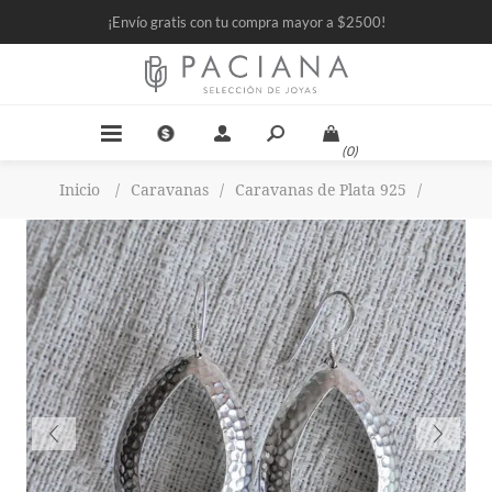
¡Envío gratis con tu compra mayor a $2500!
(0)
Inicio
/
Caravanas
/
Caravanas de Plata 925
/