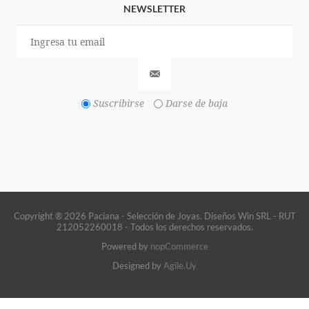
NEWSLETTER
Suscribirse
Darse de baja
Copyright ® 2026 Paciana - Selección de Joyas. Diseños Win SRL - RUT
212052260018 - Todos los derechos reservados.
Powered by
nopCommerce
Designed by
Agile.Uy