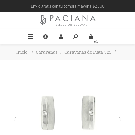
¡Envío gratis con tu compra mayor a $2500!
(0)
Inicio
/
Caravanas
/
Caravanas de Plata 925
/