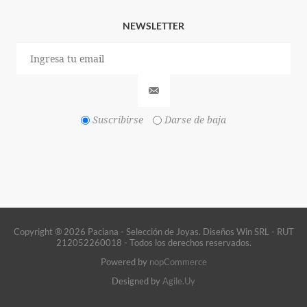
NEWSLETTER
Suscribirse
Darse de baja
Copyright ® 2026 Paciana - Selección de Joyas. Diseños Win SRL - RUT
212052260018 - Todos los derechos reservados.
Powered by
nopCommerce
Designed by
Agile.Uy