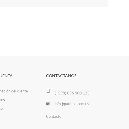
CUENTA
CONTACTANOS
mación del cliente
(+598) 096 900 123
nes
info@paciana.com.uy
to
Contacto