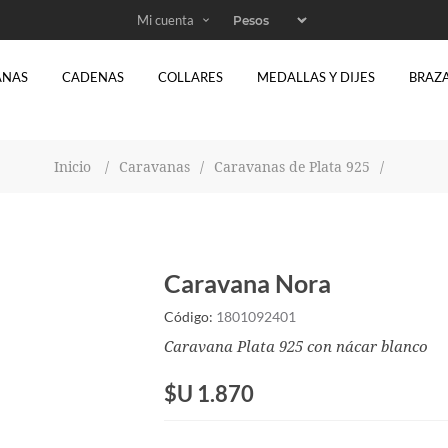
Mi cuenta
ANAS
CADENAS
COLLARES
MEDALLAS Y DIJES
BRAZ
Inicio
/
Caravanas
/
Caravanas de Plata 925
/
Caravana Nora
Código:
1801092401
Caravana Plata 925 con nácar blanco
$U 1.870