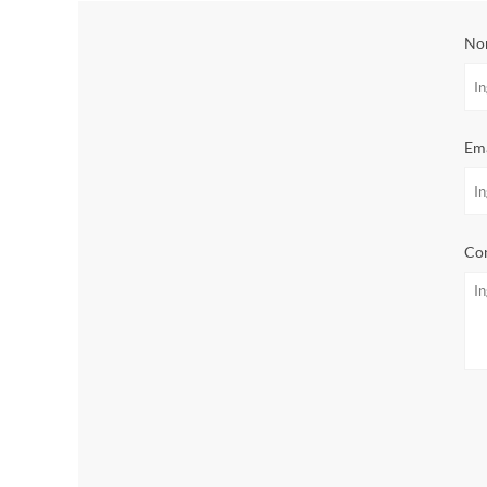
No
Ema
Con