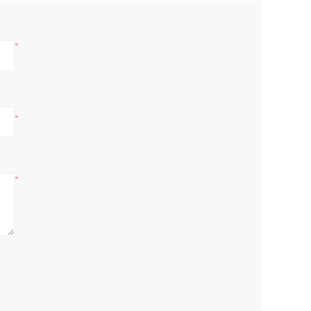
*
*
*