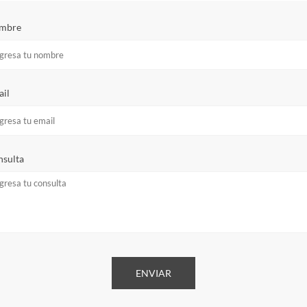
mbre
il
sulta