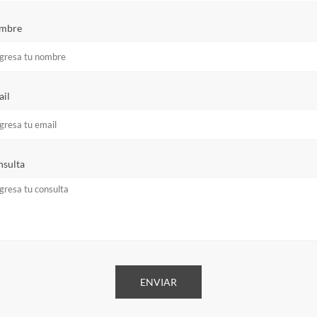
mbre
il
sulta