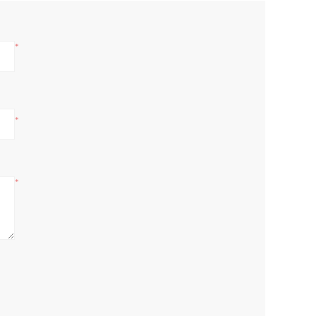
*
*
*