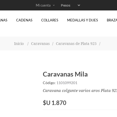
Mi cuenta
ANAS
CADENAS
COLLARES
MEDALLAS Y DIJES
BRAZ
Inicio
/
Caravanas
/
Caravanas de Plata 925
/
Caravanas Mila
Código:
1101099201
Caravana colgante varios aros Plata 9
$U 1.870