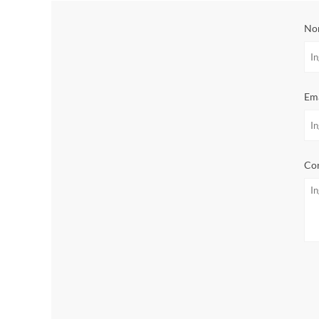
No
Ema
Con