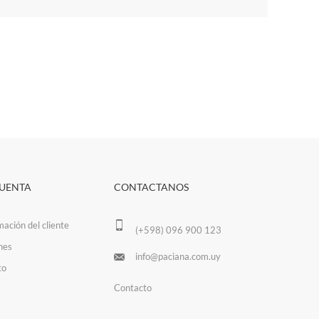
CUENTA
CONTACTANOS
mación del cliente
(+598) 096 900 123
nes
info@paciana.com.uy
to
Contacto