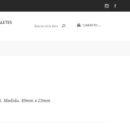
ALETES
CARRITO
(0)
$U 0
25. Medida. 49mm x 23mm