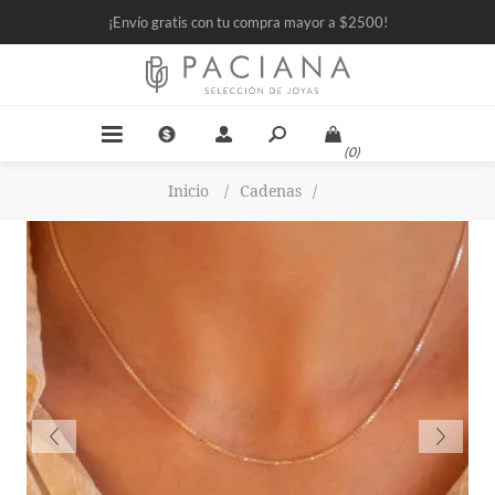
¡Envío gratis con tu compra mayor a $2500!
(0)
Inicio
/
Cadenas
/