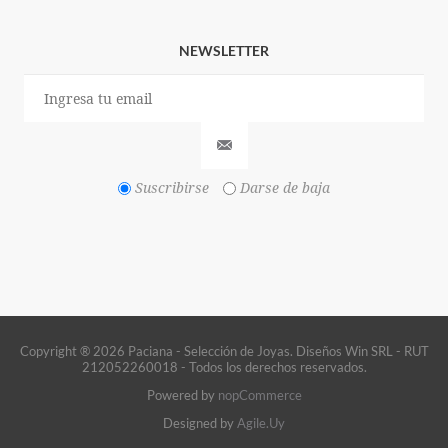
NEWSLETTER
Suscribirse
Darse de baja
Copyright ® 2026 Paciana - Selección de Joyas. Diseños Win SRL - RUT
212052260018 - Todos los derechos reservados.
Powered by
nopCommerce
Designed by
Agile.Uy