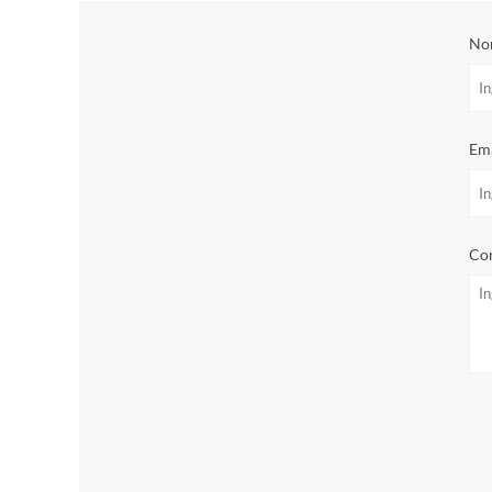
No
Ema
Con