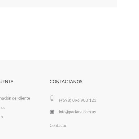
CUENTA
CONTACTANOS
mación del cliente
(+598) 096 900 123
nes
info@paciana.com.uy
to
Contacto