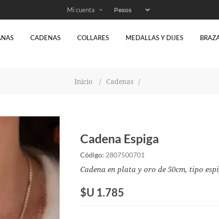
Mi cuenta
ANAS
CADENAS
COLLARES
MEDALLAS Y DIJES
BRAZ
Inicio
/
Cadenas
/
Cadena Espiga
Código:
2807500701
Cadena en plata y oro de 50cm, tipo espi
$U 1.785