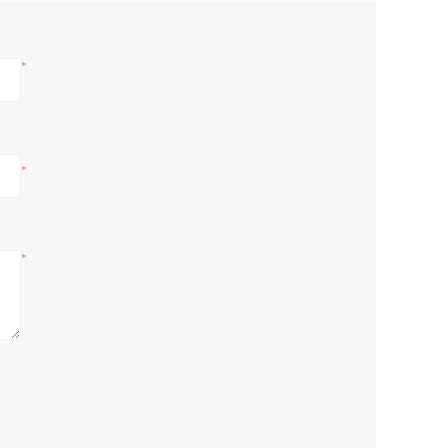
*
*
*