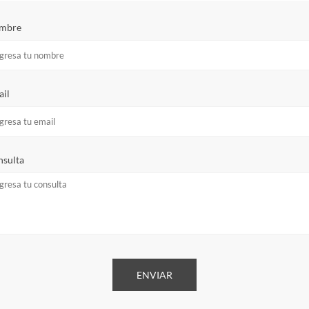
mbre
il
sulta