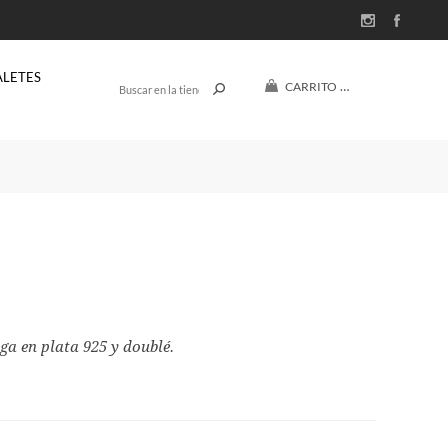
ALETES
CARRITO
(0)
$U 0
ga en plata 925 y doublé.