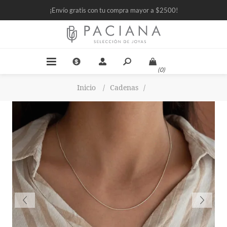
¡Envío gratis con tu compra mayor a $2500!
(0)
Inicio
/
Cadenas
/