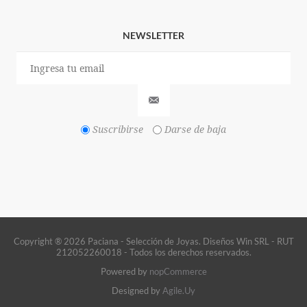
NEWSLETTER
Suscribirse
Darse de baja
Copyright ® 2026 Paciana - Selección de Joyas. Diseños Win SRL - RUT
212052260018 - Todos los derechos reservados.
Powered by
nopCommerce
Designed by
Agile.Uy