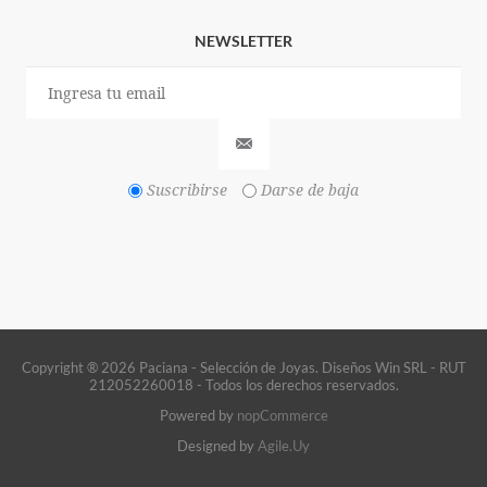
NEWSLETTER
Suscribirse
Darse de baja
Copyright ® 2026 Paciana - Selección de Joyas. Diseños Win SRL - RUT
212052260018 - Todos los derechos reservados.
Powered by
nopCommerce
Designed by
Agile.Uy