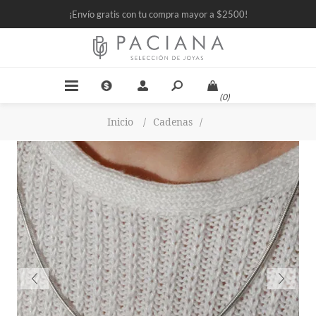
¡Envío gratis con tu compra mayor a $2500!
(0)
Inicio
/
Cadenas
/