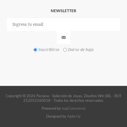
NEWSLETTER
Suscribirse
Darse de baja
Copyright ® 2026 Paciana - Selección de Joyas. Diseños Win SRL - RUT
212052260018 - Todos los derechos reservados.
Powered by
nopCommerce
Designed by
Agile.Uy