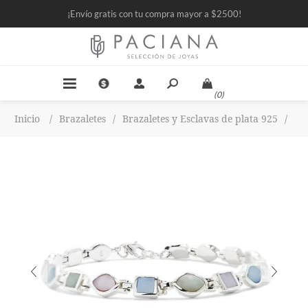
¡Envío gratis con tu compra mayor a $2500!
(0)
Inicio
/
Brazaletes
/
Brazaletes y Esclavas de plata 925
/