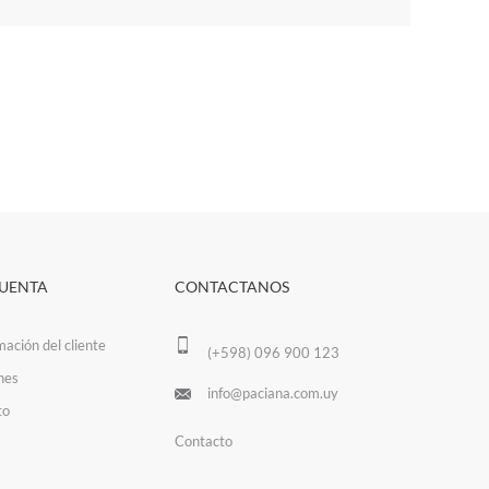
CUENTA
CONTACTANOS
mación del cliente
(+598) 096 900 123
nes
info@paciana.com.uy
to
Contacto