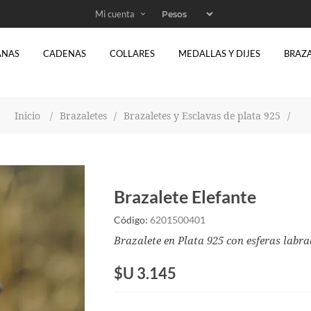
Mi cuenta
ANAS
CADENAS
COLLARES
MEDALLAS Y DIJES
BRAZ
Inicio
/
Brazaletes
/
Brazaletes y Esclavas de plata 925
/
Brazalete Elefante
Código:
6201500401
Brazalete en Plata 925 con esferas labra
$U 3.145