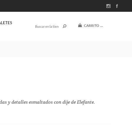
ALETES
CARRITO
(0)
$U 0
das y detalles esmaltados con dije de Elefante.