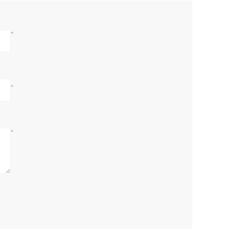
*
*
*