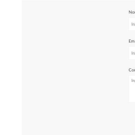
No
Ema
Con