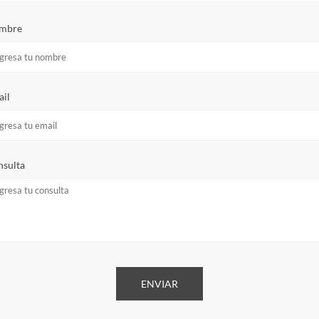
mbre
il
sulta