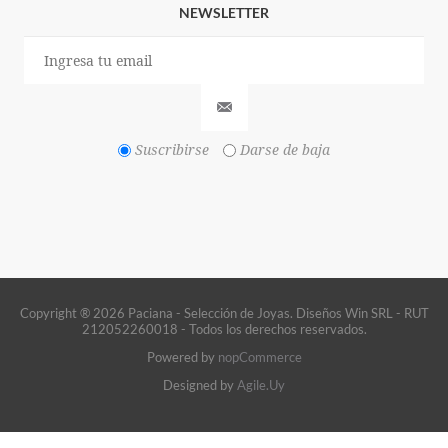
NEWSLETTER
Suscribirse
Darse de baja
Copyright ® 2026 Paciana - Selección de Joyas. Diseños Win SRL - RUT
212052260018 - Todos los derechos reservados.
Powered by
nopCommerce
Designed by
Agile.Uy