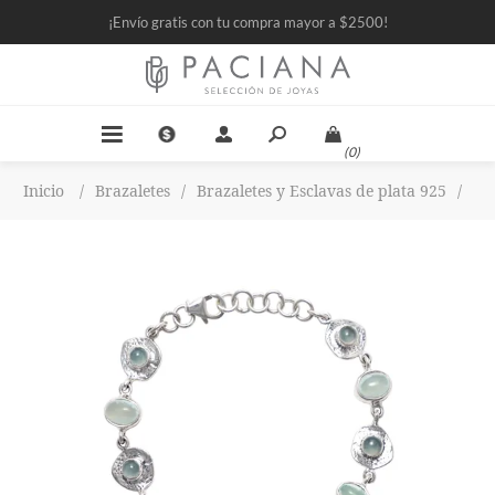
¡Envío gratis con tu compra mayor a $2500!
(0)
Inicio
/
Brazaletes
/
Brazaletes y Esclavas de plata 925
/