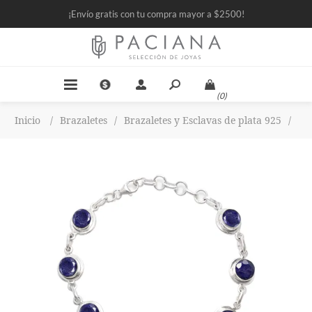
¡Envío gratis con tu compra mayor a $2500!
(0)
Inicio
/
Brazaletes
/
Brazaletes y Esclavas de plata 925
/