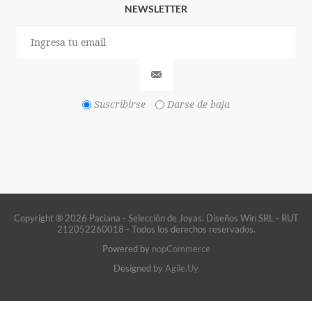
NEWSLETTER
Suscribirse
Darse de baja
Copyright ® 2026 Paciana - Selección de Joyas. Diseños Win SRL - RUT
212052260018 - Todos los derechos reservados.
Powered by
nopCommerce
Designed by
Agile.Uy