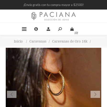
¡Envío gratis con tu compra mayor a $2500!
(0)
Inicio
/
Caravanas
/
Caravanas de Oro 18k
/