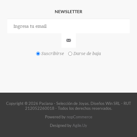
NEWSLETTER
Suscribirse
Darse de baja
Copyright ® 2026 Paciana - Selección de Joyas. Diseños Win SRL - RUT
212052260018 - Todos los derechos reservados.
Powered by
nopCommerce
Designed by
Agile.Uy