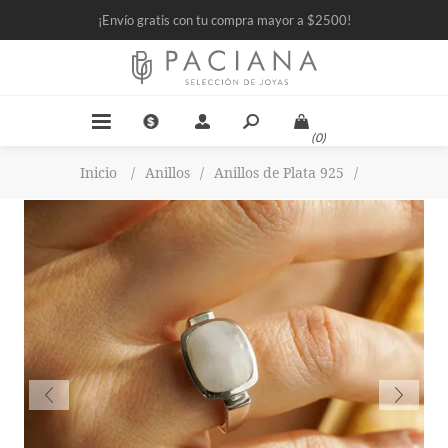
¡Envío gratis con tu compra mayor a $2500!
(0)
Inicio
/
Anillos
/
Anillos de Plata 925
/