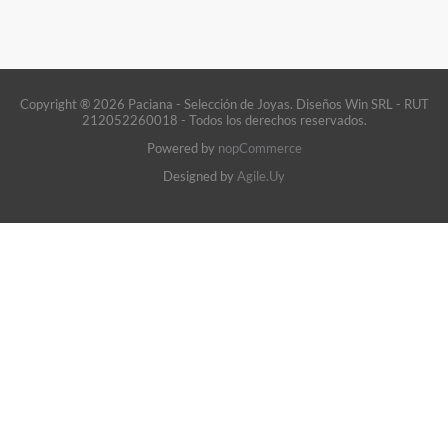
Copyright ® 2026 Paciana - Selección de Joyas. Diseños Win SRL - RUT
212052260018 - Todos los derechos reservados.
Powered by
nopCommerce
Designed by
Agile.Uy