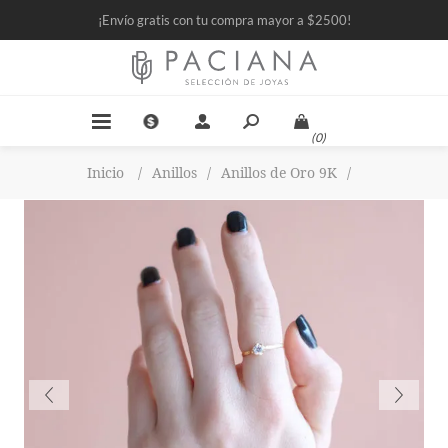
¡Envío gratis con tu compra mayor a $2500!
(0)
Inicio
/
Anillos
/
Anillos de Oro 9K
/