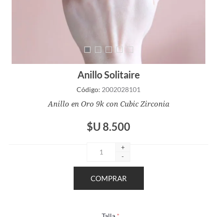
Anillo Solitaire
Código:
2002028101
Anillo en Oro 9k con Cubic Zirconia
$U 8.500
+
-
Talla
*