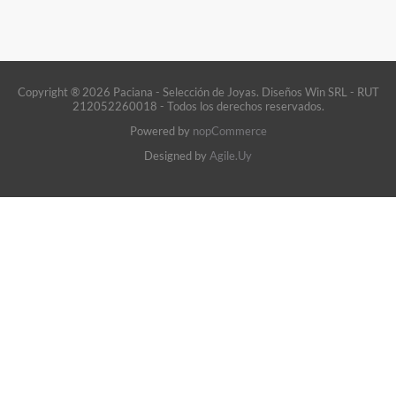
Copyright ® 2026 Paciana - Selección de Joyas. Diseños Win SRL - RUT
212052260018 - Todos los derechos reservados.
Powered by
nopCommerce
Designed by
Agile.Uy