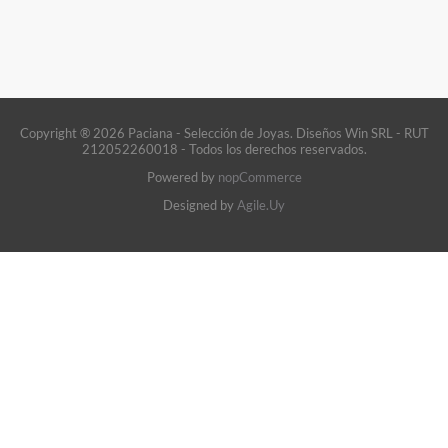
Copyright ® 2026 Paciana - Selección de Joyas. Diseños Win SRL - RUT
212052260018 - Todos los derechos reservados.
Powered by
nopCommerce
Designed by
Agile.Uy