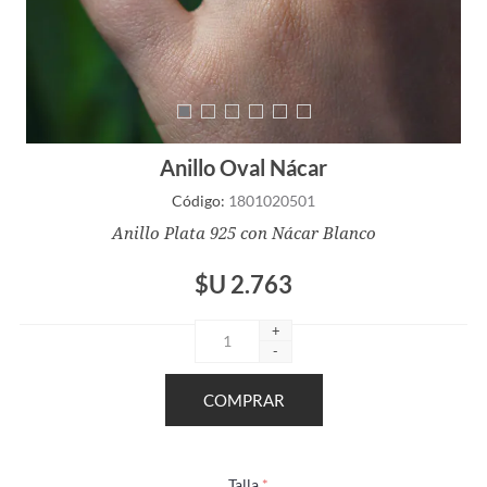
Anillo Oval Nácar
Código:
1801020501
Anillo Plata 925 con Nácar Blanco
$U 2.763
+
-
Talla
*