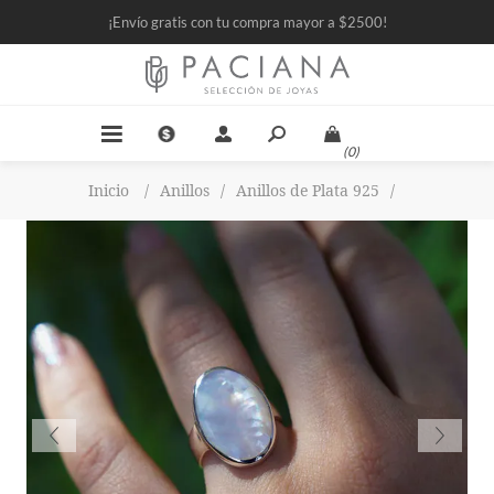
¡Envío gratis con tu compra mayor a $2500!
(0)
Inicio
/
Anillos
/
Anillos de Plata 925
/