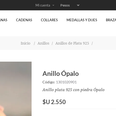
Mi cuenta
ANAS
CADENAS
COLLARES
MEDALLAS Y DIJES
BRAZ
Inicio
/
Anillos
/
Anillos de Plata 925
/
Anillo Ópalo
Código:
1301020901
Anillo plata 925 con piedra Ópalo
$U 2.550