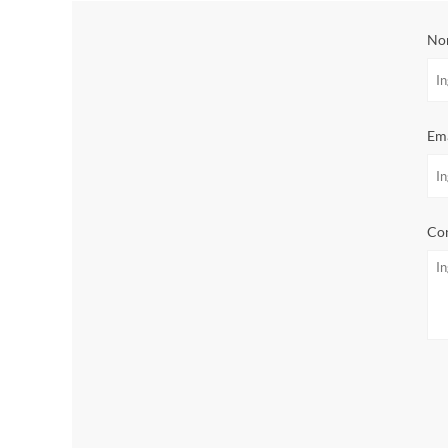
No
Ema
Con