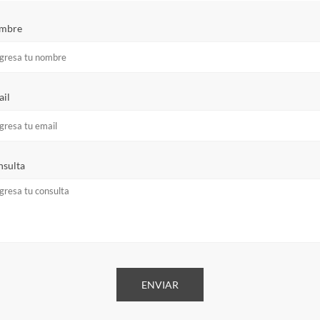
mbre
il
sulta