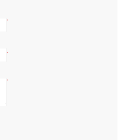
*
*
*