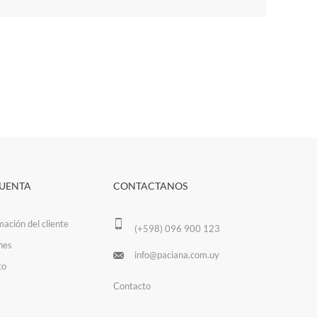
CUENTA
CONTACTANOS
mación del cliente
(+598) 096 900 123
nes
info@paciana.com.uy
to
Contacto