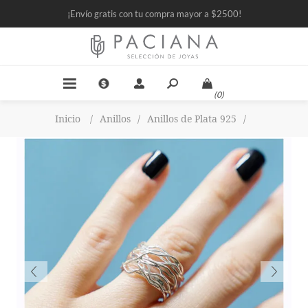
¡Envío gratis con tu compra mayor a $2500!
(0)
Inicio
/
Anillos
/
Anillos de Plata 925
/